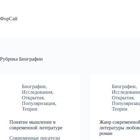
Перейти
к
сути
ФорСай
Рубрика
Биографии
Биографии
,
Биографии
,
Исследования
,
Исследовани
Открытия
,
Открытия
,
Популяризация
,
Популяризац
Теории
Теории
Понятие мышление в
Жанр современно
современной литературе
литературы любо
роман
Современные писатели