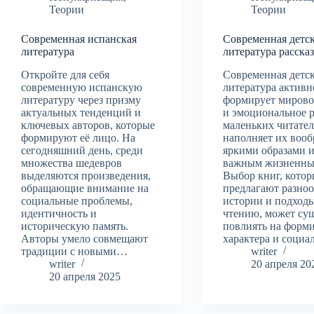
Теории
Теории
Современная испанская
Современная детс
литература
литература расска
Откройте для себя
Современная детс
современную испанскую
литература активн
литературу через призму
формирует мирово
актуальных тенденций и
и эмоциональное 
ключевых авторов, которые
маленьких читател
формируют её лицо. На
наполняет их воо
сегодняшний день, среди
яркими образами и
множества шедевров
важным жизненны
выделяются произведения,
Выбор книг, котор
обращающие внимание на
предлагают разно
социальные проблемы,
истории и подходы
идентичность и
чтению, может су
историческую память.
повлиять на форм
Авторы умело совмещают
характера и соци
традиции с новыми…
writer
writer
20 апреля 20
20 апреля 2025