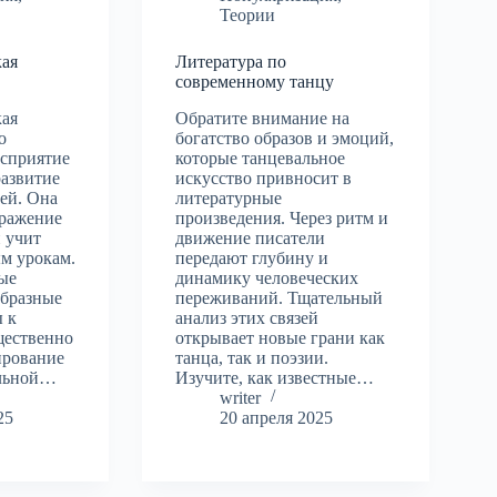
Теории
кая
Литература по
з
современному танцу
кая
Обратите внимание на
о
богатство образов и эмоций,
сприятие
которые танцевальное
развитие
искусство привносит в
ей. Она
литературные
бражение
произведения. Через ритм и
 учит
движение писатели
м урокам.
передают глубину и
ые
динамику человеческих
образные
переживаний. Тщательный
 к
анализ этих связей
щественно
открывает новые грани как
ирование
танца, так и поэзии.
альной…
Изучите, как известные…
writer
25
20 апреля 2025