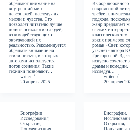
обращают внимание на
Выбор любовного 
внутренний мир
современной лите
персонажей, исследуя их
требует вниматель
мысли и чувства. Это
подхода, поскольк
позволяет читателю лучше
жанр предлагает 
понять психологию людей,
свежих интерпрет
взаимодействующих с
классических тем.
окружающей их
ярких примеров с
реальностью. Рекомендуется
роман «Свет, кото
обращать внимание на
угаснет» автора 
стили письма, в которых
Григорьевой. Здес
авторами используется
искусно сочетает 
поток сознания. Такие
драмы и комедии,
техники позволяют…
исследуя…
writer
writer
20 апреля 2025
20 апреля 20
Биографии
,
Биографии
,
Исследования
,
Исследовани
Открытия
,
Открытия
,
Популяризация
,
Популяризац