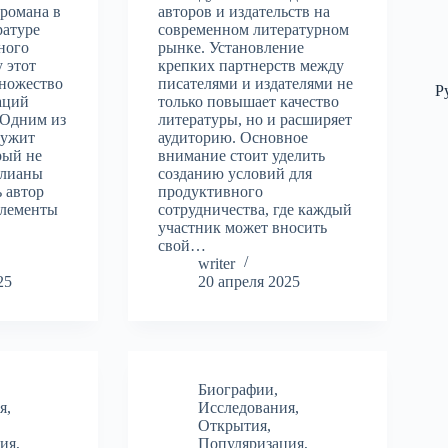
романа в
авторов и издательств на
ратуре
современном литературном
ного
рынке. Установление
у этот
крепких партнерств между
множество
писателями и издателями не
Р
аций
только повышает качество
 Одним из
литературы, но и расширяет
лужит
аудиторию. Основное
рый не
внимание стоит уделить
Юлианы
созданию условий для
ь автор
продуктивного
элементы
сотрудничества, где каждый
участник может вносить
свой…
writer
25
20 апреля 2025
Биографии
,
я
,
Исследования
,
Открытия
,
ия
,
Популяризация
,