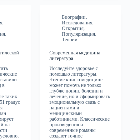
Биографии
,
я
,
Исследования
,
Открытия
,
ия
,
Популяризация
,
Теории
стической
Современная медицина
литература
тить
Исследуйте здоровье с
сические
помощью литературы.
оставили
Чтение книг о медицине
 в
может помочь не только
глубже понять болезни и
ле таких
лечение, но и сформировать
51 градус
эмоциональную связь с
эя
пациентами и
ман
медицинскими
рирует
работниками. Классические
ий на
произведения и
ости
современные романы
зусловно,
создают точное