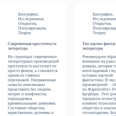
Биографии
,
Биографии
,
Исследования
,
Исследовани
Открытия
,
Открытия
,
Популяризация
,
Популяризац
Теории
Теории
Современная преступность
Топ научно фанта
литература
литературы
На страницах современных
Рекомендуем обра
литературных произведений
внимание на клас
преступность выступает не
романы, которые 
просто фоном, а становится
неизгладимый след
одним из главных
истории научной
персонажей. Напряженные
фантастики. В чис
сюжеты невозможно
произведений – «4
представить без злодеев,
по Фаренгейту» Р
интриг и конфликтов,
Брэдбери. Этот ро
порождаемых
прекрасно иллюст
криминальными деяниями.
влияние технолог
Состояние общества,
общество и опасн
нравственные дилеммы и
тоталитаризма. Бе