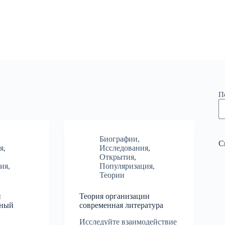
П
Биографии
,
С
я
,
Исследования
,
Открытия
,
ия
,
Популяризация
,
Теории
й
Теория организации
вный
современная литература
Исследуйте взаимодействие